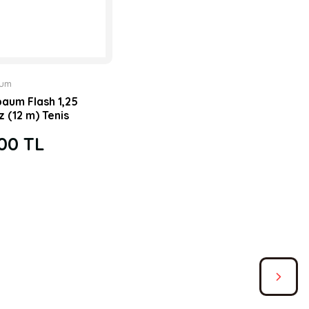
aum
baum Flash 1,25
z (12 m) Tenis
Kordaj
00 TL