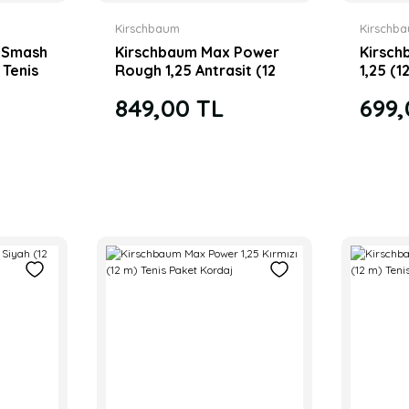
Kirschbaum
Kirschb
 Smash
Kirschbaum Max Power
Kirsch
 Tenis
Rough 1,25 Antrasit (12
1,25 (1
m) Tenis Paket Kordaj
Kordaj
849,00 TL
699,