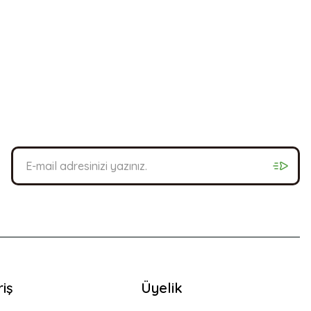
riş
Üyelik