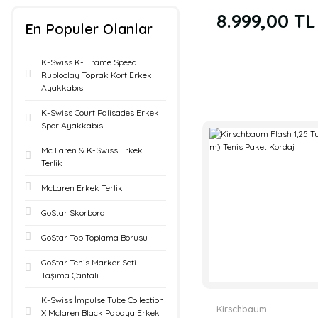
Siyah Tenis Rulo K
8.999,00 TL
En Populer Olanlar
K-Swiss K- Frame Speed
Rubloclay Toprak Kort Erkek
Ayakkabısı
K-Swiss Court Palisades Erkek
Spor Ayakkabısı
Mc Laren & K-Swiss Erkek
Terlik
McLaren Erkek Terlik
GoStar Skorbord
GoStar Top Toplama Borusu
GoStar Tenis Marker Seti
Taşıma Çantalı
K-Swiss İmpulse Tube Collection
Kirschbaum
X Mclaren Black Papaya Erkek