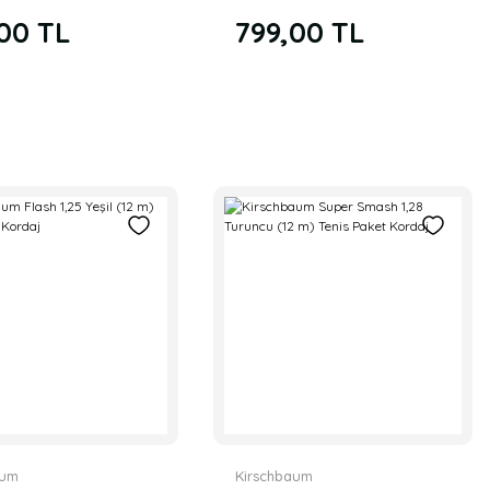
Paket Kordaj
00 TL
799,00 TL
aum
Kirschbaum