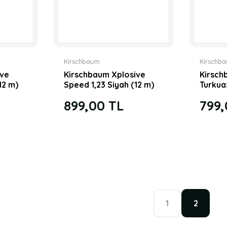
Kirschbaum
Kirschb
ive
Kirschbaum Xplosive
Kirsch
12 m)
Speed 1,23 Siyah (12 m)
Turkua
j
Tenis Paket Kordaj
Paket 
899,00 TL
799,
1
2