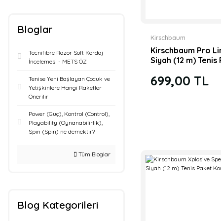
Bloglar
Kirschbaum
Kirschbaum Pro Li
Tecnifibre Razor Soft Kordaj
Siyah (12 m) Tenis
İncelemesi - METS ÖZ
Kordaj
699,00 TL
Tenise Yeni Başlayan Çocuk ve
Yetişkinlere Hangi Raketler
Önerilir
Power (Güç), Kontrol (Control),
Playability (Oynanabilirlik),
Spin (Spin) ne demektir?
Tüm Bloglar
Blog Kategorileri