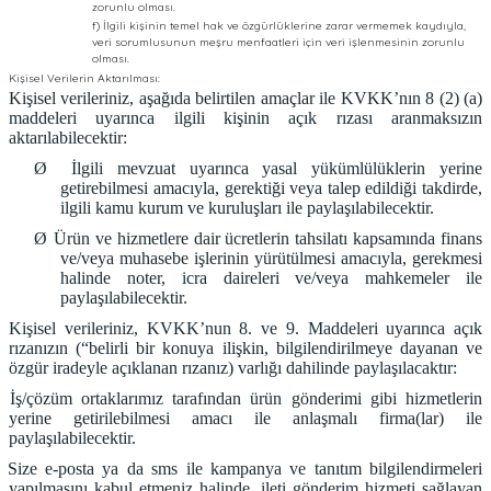
zorunlu olması.
f) İlgili kişinin temel hak ve özgürlüklerine zarar vermemek kaydıyla,
veri sorumlusunun meşru menfaatleri için veri işlenmesinin zorunlu
olması.
Kişisel Verilerin Aktarılması:
Kişisel verileriniz, aşağıda belirtilen amaçlar ile KVKK’nın 8 (2) (a)
maddeleri uyarınca ilgili kişinin açık rızası aranmaksızın
aktarılabilecektir:
Ø
İlgili mevzuat uyarınca yasal yükümlülüklerin yerine
getirebilmesi amacıyla, gerektiği veya talep edildiği takdirde,
ilgili kamu kurum ve kuruluşları ile paylaşılabilecektir.
Ø
Ürün ve hizmetlere dair ücretlerin tahsilatı kapsamında finans
ve/veya muhasebe işlerinin yürütülmesi amacıyla, gerekmesi
halinde noter, icra daireleri ve/veya mahkemeler ile
paylaşılabilecektir.
Kişisel verileriniz, KVKK’nun 8. ve 9. Maddeleri uyarınca açık
rızanızın (“belirli bir konuya ilişkin, bilgilendirilmeye dayanan ve
özgür iradeyle açıklanan rızanız) varlığı dahilinde paylaşılacaktır:
İş/çözüm ortaklarımız tarafından ürün gönderimi gibi hizmetlerin
yerine getirilebilmesi amacı ile anlaşmalı firma(lar) ile
paylaşılabilecektir.
Size e-posta ya da sms ile kampanya ve tanıtım bilgilendirmeleri
yapılmasını kabul etmeniz halinde, ileti gönderim hizmeti sağlayan