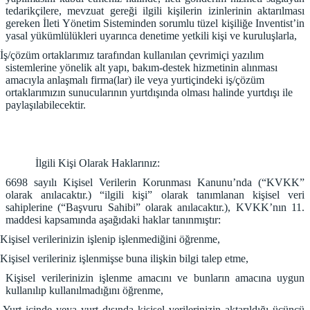
tedarikçilere, mevzuat gereği ilgili kişilerin izinlerinin aktarılması
gereken İleti Yönetim Sisteminden sorumlu tüzel kişiliğe Inventist’in
yasal yükümlülükleri uyarınca denetime yetkili kişi ve kuruluşlarla,
İş/çözüm ortaklarımız tarafından kullanılan çevrimiçi yazılım
sistemlerine yönelik alt yapı, bakım-destek hizmetinin alınması
amacıyla anlaşmalı firma(lar) ile veya yurtiçindeki iş/çözüm
ortaklarımızın sunucularının yurtdışında olması halinde yurtdışı ile
paylaşılabilecektir.
İlgili Kişi Olarak Haklarınız:
6698 sayılı Kişisel Verilerin Korunması Kanunu’nda (“KVKK”
olarak anılacaktır.) “ilgili kişi” olarak tanımlanan kişisel veri
sahiplerine (“Başvuru Sahibi” olarak anılacaktır.), KVKK’nın 11.
maddesi kapsamında aşağıdaki haklar tanınmıştır:
Kişisel verilerinizin işlenip işlenmediğini öğrenme,
Kişisel verileriniz işlenmişse buna ilişkin bilgi talep etme,
Kişisel verilerinizin işlenme amacını ve bunların amacına uygun
kullanılıp kullanılmadığını öğrenme,
Yurt içinde veya yurt dışında kişisel verilerinizin aktarıldığı üçüncü