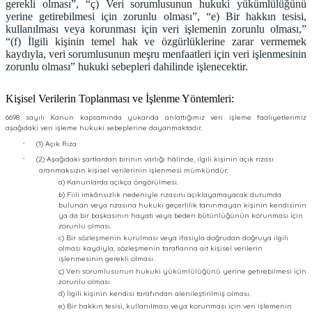
gerekli olması”, “ç) Veri sorumlusunun hukuki yükümlülüğünü
yerine getirebilmesi için zorunlu olması”, “e) Bir hakkın tesisi,
kullanılması veya korunması için veri işlemenin zorunlu olması,”
“(f) İlgili kişinin temel hak ve özgürlüklerine zarar vermemek
kaydıyla, veri sorumlusunun meşru menfaatleri için veri işlenmesinin
zorunlu olması” hukuki sebepleri dahilinde işlenecektir.
Kişisel Verilerin Toplanması ve İşlenme Yöntemleri:
6698 sayılı Kanun kapsamında yukarıda anlattığımız veri işleme faaliyetlerimiz
aşağıdaki veri işleme hukuki sebeplerine dayanmaktadır.
·
(1) Açık Rıza
·
(2) Aşağıdaki şartlardan birinin varlığı hâlinde, ilgili kişinin açık rızası
aranmaksızın kişisel verilerinin işlenmesi mümkündür:
a) Kanunlarda açıkça öngörülmesi.
b) Fiili imkânsızlık nedeniyle rızasını açıklayamayacak durumda
bulunan veya rızasına hukuki geçerlilik tanınmayan kişinin kendisinin
ya da bir başkasının hayatı veya beden bütünlüğünün korunması için
zorunlu olması.
c) Bir sözleşmenin kurulması veya ifasıyla doğrudan doğruya ilgili
olması kaydıyla, sözleşmenin taraflarına ait kişisel verilerin
işlenmesinin gerekli olması.
ç) Veri sorumlusunun hukuki yükümlülüğünü yerine getirebilmesi için
zorunlu olması.
d) İlgili kişinin kendisi tarafından alenileştirilmiş olması.
e) Bir hakkın tesisi, kullanılması veya korunması için veri işlemenin