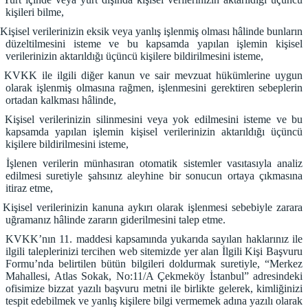
kişileri bilme,
Kişisel verilerinizin eksik veya yanlış işlenmiş olması hâlinde bunların
düzeltilmesini isteme ve bu kapsamda yapılan işlemin kişisel
verilerinizin aktarıldığı üçüncü kişilere bildirilmesini isteme,
KVKK ile ilgili diğer kanun ve sair mevzuat hükümlerine uygun
olarak işlenmiş olmasına rağmen, işlenmesini gerektiren sebeplerin
ortadan kalkması hâlinde,
Kişisel verilerinizin silinmesini veya yok edilmesini isteme ve bu
kapsamda yapılan işlemin kişisel verilerinizin aktarıldığı üçüncü
kişilere bildirilmesini isteme,
İşlenen verilerin münhasıran otomatik sistemler vasıtasıyla analiz
edilmesi suretiyle şahsınız aleyhine bir sonucun ortaya çıkmasına
itiraz etme,
Kişisel verilerinizin kanuna aykırı olarak işlenmesi sebebiyle zarara
uğramanız hâlinde zararın giderilmesini talep etme.
KVKK’nın 11. maddesi kapsamında yukarıda sayılan haklarınız ile
ilgili taleplerinizi tercihen web sitemizde yer alan İlgili Kişi Başvuru
Formu’nda belirtilen bütün bilgileri doldurmak suretiyle, “Merkez
Mahallesi, Atlas Sokak, No:11/A Çekmeköy İstanbul” adresindeki
ofisimize bizzat yazılı başvuru metni ile birlikte gelerek, kimliğinizi
tespit edebilmek ve yanlış kişilere bilgi vermemek adına yazılı olarak