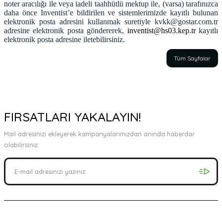
noter aracılığı ile veya iadeli taahhütlü mektup ile, (varsa) tarafınızca
daha önce Inventist’e bildirilen ve sistemlerimizde kayıtlı bulunan
elektronik posta adresini kullanmak suretiyle kvkk@gostar.com.tr
adresine elektronik posta göndererek,
inventist@hs03.kep.tr
kayıtlı
elektronik posta adresine iletebilirsiniz.
Tüm Sayfalar
FIRSATLARI YAKALAYIN!
Mail adresinizi ekleyerek kampanyalarımızdan anında haberdar
olabilirsiniz.