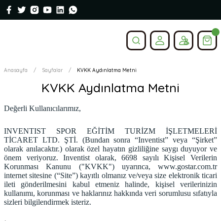
Anasayfa
Sayfalar
KVKK Aydınlatma Metni
KVKK Aydınlatma Metni
Değerli Kullanıcılarımız,
INVENTIST SPOR EĞİTİM TURİZM İŞLETMELERİ
TİCARET LTD. ŞTİ. (Bundan sonra “Inventist” veya “Şirket”
olarak anılacaktır.) olarak özel hayatın gizliliğine saygı duyuyor ve
önem veriyoruz. Inventist olarak, 6698 sayılı Kişisel Verilerin
Korunması Kanunu ("KVKK") uyarınca, www.gostar.com.tr
internet sitesine (“Site”) kayıtlı olmanız ve/veya size elektronik ticari
ileti gönderilmesini kabul etmeniz halinde, kişisel verilerinizin
kullanımı, korunması ve haklarınız hakkında veri sorumlusu sıfatıyla
sizleri bilgilendirmek isteriz.