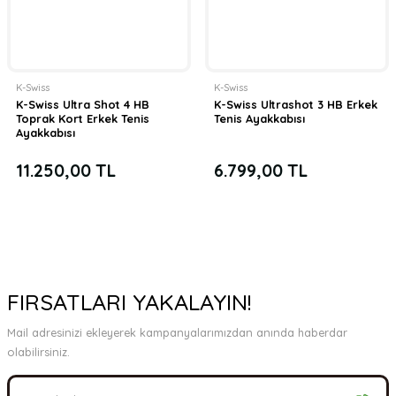
K-Swiss
K-Swiss
K-Swiss Ultra Shot 4 HB
K-Swiss Ultrashot 3 HB Erkek
Toprak Kort Erkek Tenis
Tenis Ayakkabısı
Ayakkabısı
11.250,00 TL
6.799,00 TL
FIRSATLARI YAKALAYIN!
Mail adresinizi ekleyerek kampanyalarımızdan anında haberdar
olabilirsiniz.