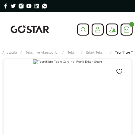
Anasayfa
Tekstil ve Aksesuarlar
Tekstil
Erkek Tekstili
Tecnifibre T