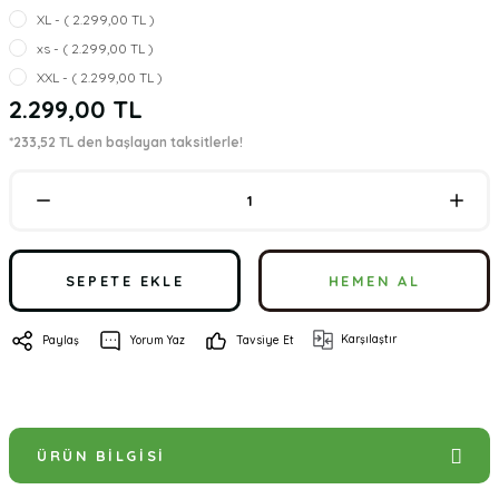
XL - ( 2.299,00 TL )
xs - ( 2.299,00 TL )
XXL - ( 2.299,00 TL )
2.299,00 TL
*233,52 TL den başlayan taksitlerle!
SEPETE EKLE
HEMEN AL
Karşılaştır
Paylaş
Yorum Yaz
Tavsiye Et
ÜRÜN BILGISI