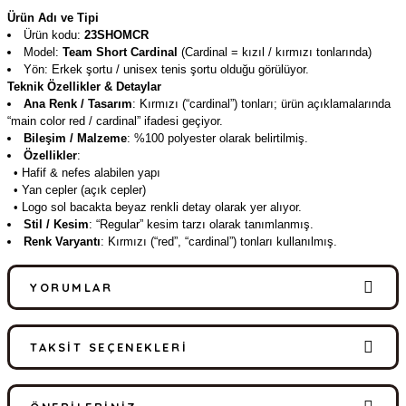
Ürün Adı ve Tipi
Ürün kodu:
23SHOMCR
Model:
Team Short Cardinal
(Cardinal = kızıl / kırmızı tonlarında)
Yön: Erkek şortu / unisex tenis şortu olduğu görülüyor.
Teknik Özellikler & Detaylar
Ana Renk / Tasarım
: Kırmızı (“cardinal”) tonları; ürün açıklamalarında
“main color red / cardinal” ifadesi geçiyor.
Bileşim / Malzeme
: %100 polyester olarak belirtilmiş.
Özellikler
:
• Hafif & nefes alabilen yapı
• Yan cepler (açık cepler)
• Logo sol bacakta beyaz renkli detay olarak yer alıyor.
Stil / Kesim
: “Regular” kesim tarzı olarak tanımlanmış.
Renk Varyantı
: Kırmızı (“red”, “cardinal”) tonları kullanılmış.
YORUMLAR
TAKSIT SEÇENEKLERI
Bu ürüne ilk yorumu siz yapın!