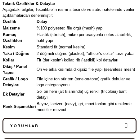
Teknik Özellikler & Detaylar
Aşağıdaki bilgiler, Tecnifibre’in resmî sitesinde ve satıcı sitelerinde verilen
açıklamalardan derlenmiştir:
Özellik
Detay
Malzeme
%100 polyester, file örgü (mesh) yapı
Kumaş
Elastik (stretch), mikro-perforasyonla nefes alabilirlik,
Özellikleri
hafif yapı
Kesim
Standard fit (normal kesim)
Yaka / Düğme
2 düğmeli düğme (placket), “officer’s collar” tarzı yaka
Kollar
Fit (dar kesim) kollar, rib (lastikli) kol detayları
Dikiş / Panel
Ön ve arka kısımda dikişsiz file yapı (seamless mesh)
Yapısı
Grafik / Logo
File içine ton sür ton (tone-on-tone) grafik dokular ve
Detayları
logo entegrasyonu
Sol ön hem (alt kısmında) üç renkli (tricolour) bant
Ek Detaylar
detayı
Beyaz, lacivert (navy), gri, mavi tonları gibi renklerde
Renk Seçenekleri
modeller mevcut
YORUMLAR