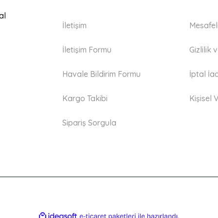
Gönder
al
İletişim
Mesafel
İletişim Formu
Gizlilik
Havale Bildirim Formu
İptal İa
Kargo Takibi
Kişisel V
Sipariş Sorgula
ile
ideasoft
e-