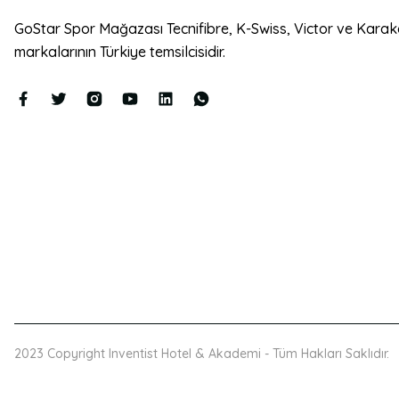
GoStar Spor Mağazası Tecnifibre, K-Swiss, Victor ve Karak
markalarının Türkiye temsilcisidir.
2023 Copyright Inventist Hotel & Akademi - Tüm Hakları Saklıdır.