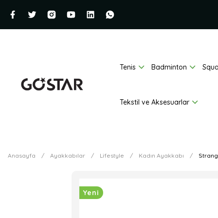
Tenis
Badminton
Squ
Tekstil ve Aksesuarlar
Anasayfa
Ayakkabılar
Lifestyle
Kadın Ayakkabı
Strang
Yeni