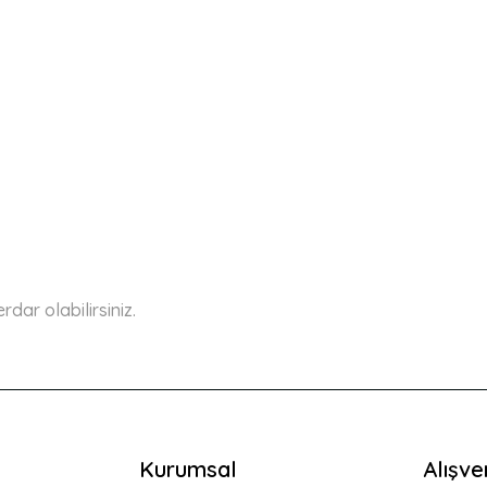
a yetersiz gördüğünüz noktaları öneri formunu kullanarak tarafımıza ilete
Bu ürüne ilk yorumu siz yapın!
Yorum Yaz
ar olabilirsiniz.
Kurumsal
Alışve