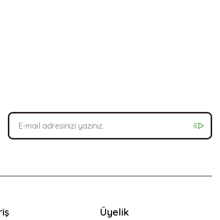
bilirsiniz.
riş
Üyelik