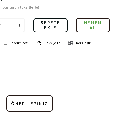
n başlayan taksitlerle!
SEPETE
HEMEN
EKLE
AL
Yorum Yaz
Tavsiye Et
Karşılaştır
ÖNERILERINIZ