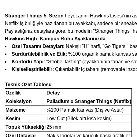
Stranger Things 5. Sezon
heyecanını Hawkins Lisesi’nin asi
Netflix iş birliğiyle hazırlanan bu ayakkabı, sadece bir sneak
Paylaştığınız detaylara göre, bu modelin "Stranger Things" hay
Hawkins High: Kampüs Ruhu Ayaklarınızda
Özel Tasarım Detayları:
Nakışlı "H" harfi, "Go Tigers!" 
Sürdürülebilirlik ve Etik:
%100 organik pamuk kanvas sa
Konforlu Yapı:
"Strobel lasting" (ayakkabının taban ve say
Kişiselleştirilebilir:
Çıkarılabilir iç tabanı (removable inso
Teknik Özet Tablosu
Özellik
Detay
Koleksiyon
Palladium x Stranger Things (Netflix)
Malzeme
%100 Pamuk Kanvas (Dış ve Astar)
Kesim
Low Cut (Bilek altı kısa kesim)
Topuk Yüksekliği
25 mm
Özel Detaylar
Nakış logolar ve kauçuk baskı grafikler