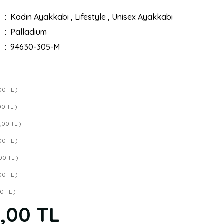
Kadın Ayakkabı
,
Lifestyle
,
Unisex Ayakkabı
Palladium
94630-305-M
00 TL )
00 TL )
9,00 TL )
00 TL )
00 TL )
00 TL )
00 TL )
9,00 TL