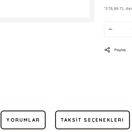
*578,88 TL de
Paylaş
YORUMLAR
TAKSIT SEÇENEKLERI