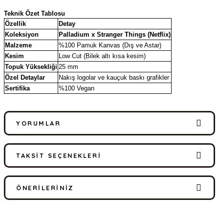
Teknik Özet Tablosu
Özellik
Detay
Koleksiyon
Palladium x Stranger Things (Netflix)
Malzeme
%100 Pamuk Kanvas (Dış ve Astar)
Kesim
Low Cut (Bilek altı kısa kesim)
Topuk Yüksekliği
25 mm
Özel Detaylar
Nakış logolar ve kauçuk baskı grafikler
Sertifika
%100 Vegan
YORUMLAR
TAKSIT SEÇENEKLERI
Bu ürüne ilk yorumu siz yapın!
ÖNERILERINIZ
Yorum Yaz
Bu ürünün fiyat bilgisi, resim, ürün açıklamalarında ve diğer