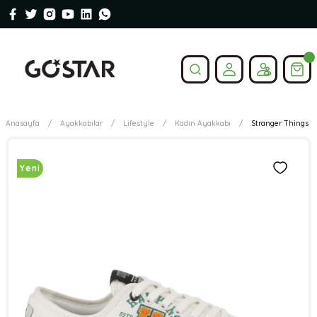
Anasayfa
Ayakkabılar
Lifestyle
Kadın Ayakkabı
Stranger Things P
Yeni