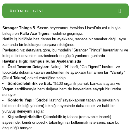
ÜRÜN BILGISI
Stranger Things 5. Sezon
heyecanını Hawkins Lisesi’nin asi ruhuyla
birleştiren
Palla Ace Tigers
modeline geçmişiz.
Netflix iş birliğiyle hazırlanan bu ayakkabı, sadece bir sneaker değil, aynı
zamanda bir koleksiyon parçası niteliğinde.
Paylaştığınız detaylara göre, bu modelin "Stranger Things" hayranlarını ve
kolej stilini sevenleri cezbedecek en güçlü yanlarını şunlardır.
Hawkins High: Kampüs Ruhu Ayaklarınızda
Özel Tasarım Detayları:
Nakışlı "H" harfi, "Go Tigers!" baskısı ve
topuktaki dokuma kaplan amblemleri ile ayakkabı tamamen bir
"Varsity"
(Okul Takımı)
ceketi estetiğine sahip.
Sürdürülebilirlik ve Etik:
%100 organik pamuk kanvas sayası ve
Vegan
sertifikasıyla hem doğaya hem de hayvanlara saygılı bir üretim
sunuyor.
Konforlu Yapı:
"Strobel lasting" (ayakkabının taban ve sayasının
birbirine dikildiği yöntem) tekniği sayesinde daha esnek ve hafif bir
yürüyüş deneyimi sağlar.
Kişiselleştirilebilir:
Çıkarılabilir iç tabanı (removable insock)
sayesinde, kendi ortopedik tabanlığınızı kullanmak isterseniz size bu
özgürlüğü tanıyor.