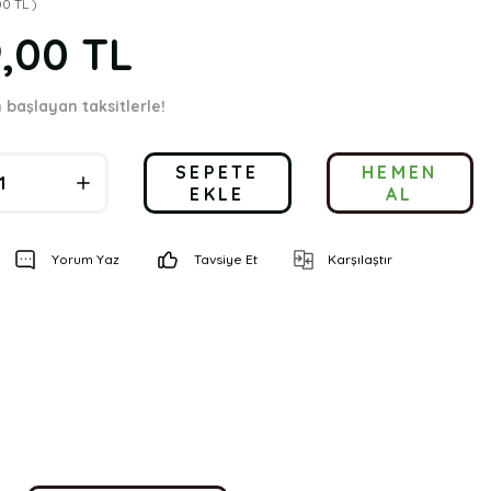
00 TL )
9,00 TL
n başlayan taksitlerle!
SEPETE
HEMEN
EKLE
AL
Yorum Yaz
Tavsiye Et
Karşılaştır