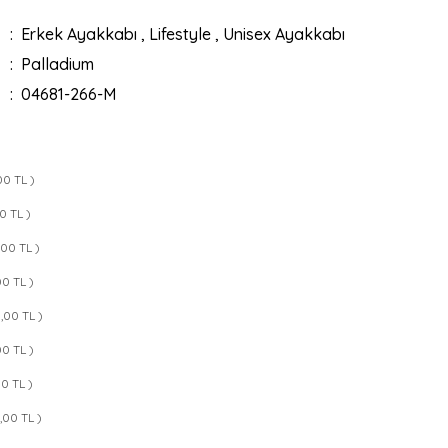
Erkek Ayakkabı
,
Lifestyle
,
Unisex Ayakkabı
Palladium
04681-266-M
00 TL )
00 TL )
,00 TL )
00 TL )
9,00 TL )
00 TL )
00 TL )
9,00 TL )