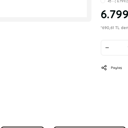
45 - ( 6.799,
6.79
*690,61 TL de
Paylaş