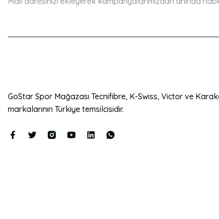
Mail adresinizi ekleyerek kampanyalarımızdan anında haberd
Ürün fiyatı diğer sitelerden daha pahalı.
Bu ürüne benzer farklı alternatifler olmalı.
GoStar Spor Mağazası Tecnifibre, K-Swiss, Victor ve Karak
markalarının Türkiye temsilcisidir.