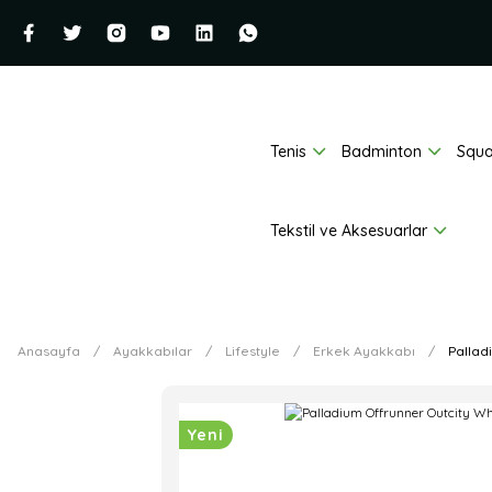
Tenis
Badminton
Squ
Tekstil ve Aksesuarlar
Anasayfa
Ayakkabılar
Lifestyle
Erkek Ayakkabı
Pallad
Yeni