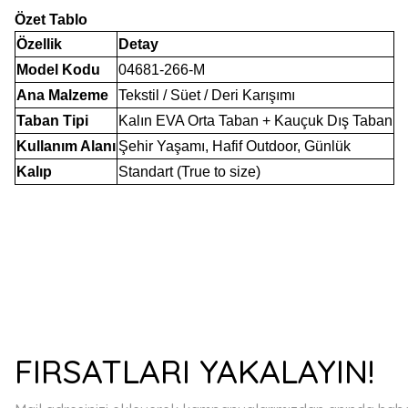
Özet Tablo
Özellik
Detay
Model Kodu
04681-266-M
Ana Malzeme
Tekstil / Süet / Deri Karışımı
Taban Tipi
Kalın EVA Orta Taban + Kauçuk Dış Taban
Kullanım Alanı
Şehir Yaşamı, Hafif Outdoor, Günlük
Kalıp
Standart (True to size)
Bu ürünün fiyat bilgisi, resim, ürün açıklamalarında ve diğer konulard
Görüş ve önerileriniz için teşekkür ederiz.
Ürün resmi kalitesiz, bozuk veya görüntülenemiyor.
FIRSATLARI YAKALAYIN!
Ürün açıklamasında eksik bilgiler bulunuyor.
Ürün bilgilerinde hatalar bulunuyor.