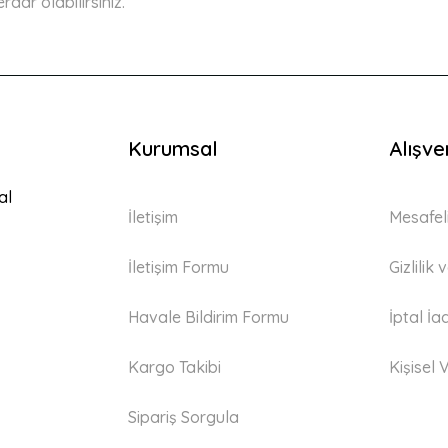
ar olabilirsiniz.
Kurumsal
Alışve
Gönder
al
İletişim
Mesafel
İletişim Formu
Gizlilik
Havale Bildirim Formu
İptal İa
Kargo Takibi
Kişisel V
Sipariş Sorgula