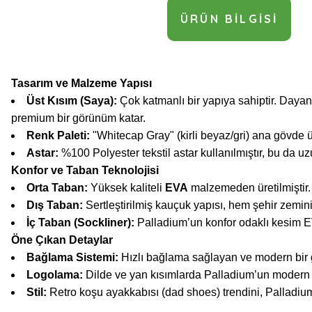
ÜRÜN BILGISI
Tasarım ve Malzeme Yapısı
Üst Kısım (Saya):
Çok katmanlı bir yapıya sahiptir. Dayan
premium bir görünüm katar.
Renk Paleti:
"Whitecap Gray" (kirli beyaz/gri) ana gövde 
Astar:
%100 Polyester tekstil astar kullanılmıştır, bu da u
Konfor ve Taban Teknolojisi
Orta Taban:
Yüksek kaliteli
EVA
malzemeden üretilmiştir.
Dış Taban:
Sertleştirilmiş kauçuk yapısı, hem şehir zemini
İç Taban (Sockliner):
Palladium’un konfor odaklı kesim EVA 
Öne Çıkan Detaylar
Bağlama Sistemi:
Hızlı bağlama sağlayan ve modern bir 
Logolama:
Dilde ve yan kısımlarda Palladium’un modern O
Stil:
Retro koşu ayakkabısı (dad shoes) trendini, Palladium'u