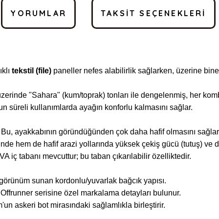
YORUMLAR
TAKSIT SEÇENEKLERI
ıklı
tekstil (file)
paneller nefes alabilirlik sağlarken, üzerine bin
üzerinde "Sahara" (kum/toprak) tonları ile dengelenmiş, her kom
zun süreli kullanımlarda ayağın konforlu kalmasını sağlar.
 Bu, ayakkabının göründüğünden çok daha hafif olmasını sağlar
nde hem de hafif arazi yollarında yüksek çekiş gücü (tutuş) ve da
iç tabanı mevcuttur; bu taban çıkarılabilir özelliktedir.
görünüm sunan kordonlu/yuvarlak bağcık yapısı.
ffrunner serisine özel markalama detayları bulunur.
n askeri bot mirasındaki sağlamlıkla birleştirir.