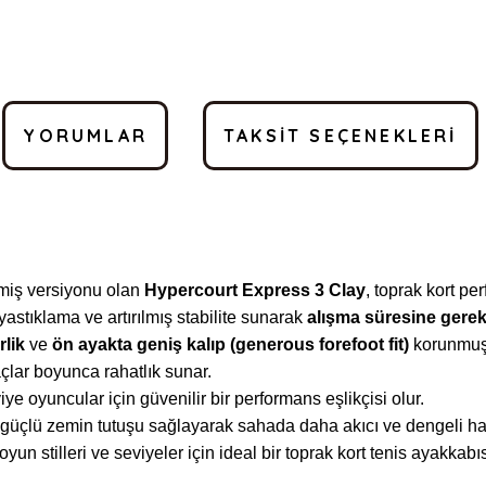
YORUMLAR
TAKSIT SEÇENEKLERI
miş versiyonu olan
Hypercourt Express 3 Clay
, toprak kort pe
astıklama ve artırılmış stabilite sunarak
alışma süresine gere
rlik
ve
ön ayakta geniş kalıp (generous forefoot fit)
korunmuş
çlar boyunca rahatlık sunar.
e oyuncular için güvenilir bir performans eşlikçisi olur.
 güçlü zemin tutuşu sağlayarak sahada daha akıcı ve dengeli ha
n stilleri ve seviyeler için ideal bir toprak kort tenis ayakkabıs