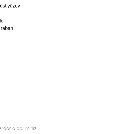
 üst yüzey
te
 taban
a yetersiz gördüğünüz noktaları öneri formunu kullanarak tarafımıza ilete
Bu ürüne ilk yorumu siz yapın!
Yorum Yaz
ar olabilirsiniz.