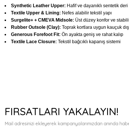
Synthetic Leather Upper:
Hafif ve dayanıklı sentetik deri
Textile Upper & Lining:
Nefes alabilir tekstil yapı
Surgelite+ + CMEVA Midsole:
Üst düzey konfor ve stabili
Rubber Outsole (Clay):
Toprak kortlara uygun kauçuk dış
Generous Forefoot Fit:
Ön ayakta geniş ve rahat kalıp
Textile Lace Closure:
Tekstil bağcıklı kapanış sistemi
Bu ürünün fiyat bilgisi, resim, ürün açıklamalarında ve diğer konulard
Görüş ve önerileriniz için teşekkür ederiz.
Ürün resmi kalitesiz, bozuk veya görüntülenemiyor.
FIRSATLARI YAKALAYIN!
Ürün açıklamasında eksik bilgiler bulunuyor.
Ürün bilgilerinde hatalar bulunuyor.
Mail adresinizi ekleyerek kampanyalarımızdan anında haberd
Ürün fiyatı diğer sitelerden daha pahalı.