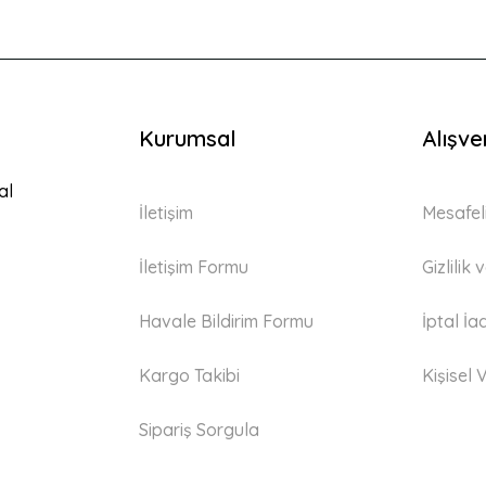
Kurumsal
Alışve
Gönder
al
İletişim
Mesafel
İletişim Formu
Gizlilik
Havale Bildirim Formu
İptal İa
Kargo Takibi
Kişisel V
Sipariş Sorgula