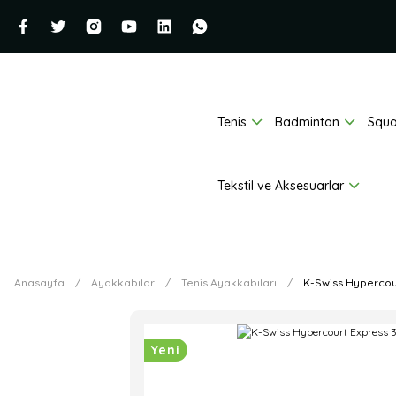
Tenis
Badminton
Squ
Tekstil ve Aksesuarlar
Anasayfa
Ayakkabılar
Tenis Ayakkabıları
K-Swiss Hypercour
Yeni