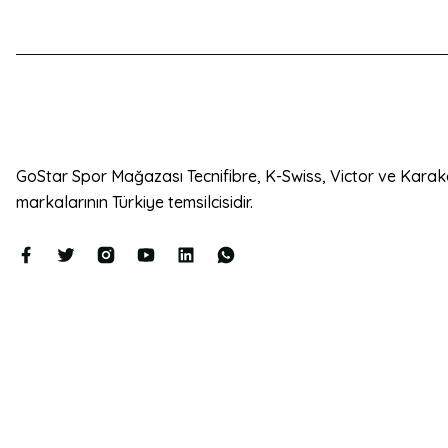
Bu ürüne benzer farklı alternatifler olmalı.
GoStar Spor Mağazası Tecnifibre, K-Swiss, Victor ve Karak
markalarının Türkiye temsilcisidir.