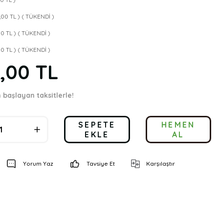
9,00 TL ) ( TÜKENDİ )
00 TL ) ( TÜKENDİ )
00 TL ) ( TÜKENDİ )
9,00 TL
n başlayan taksitlerle!
SEPETE
HEMEN
EKLE
AL
Yorum Yaz
Tavsiye Et
Karşılaştır