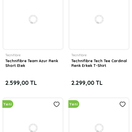
Tecnifibre
Tecnifibre Fire 300 gr Yetişkin Tenis Raketi
14.999,00 TL
Yeni
Tecnifibre
Tecnifibre
Technifibre Team Azur Renk
Technifibre Tech Tee Cardinal
Short Etek
Renk Erkek T-Shirt
2.599,00 TL
2.299,00 TL
Yeni
Yeni
Tecnifibre