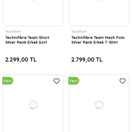
Tecnifibre Fire 285 gr Yetişkin Tenis Raketi
13.999,00 TL
Tecnifibre
Tecnifibre
Technifibre Team Short
Technifibre Team Mesh Polo
Silver Renk Erkek Şort
Silver Renk Erkek T-Shirt
2.299,00 TL
2.799,00 TL
TÜKENDİ
Yeni
Yeni
Tecnifibre
TOUR ENDU ULTRA BLACK 12R
9.999,00 TL